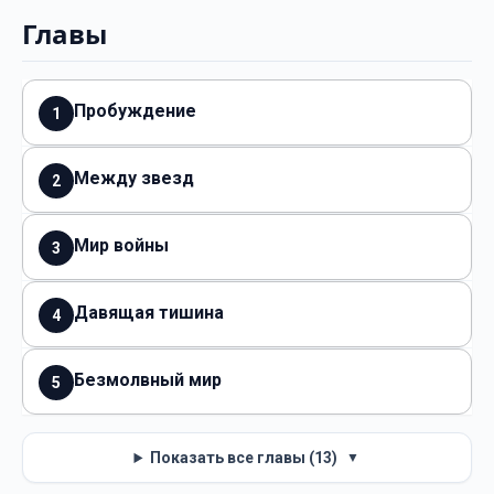
Главы
Пробуждение
1
Между звезд
2
Мир войны
3
Давящая тишина
4
Безмолвный мир
5
Показать все главы (13)
▼