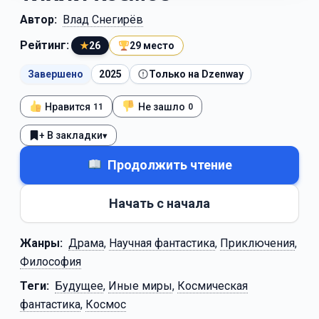
Автор:
Влад Снегирёв
Рейтинг:
★
26
29 место
Завершено
2025
Только на Dzenway
Нравится
Не зашло
11
0
+ В закладки
▾
Продолжить чтение
Начать с начала
Жанры:
Драма
,
Научная фантастика
,
Приключения
,
Философия
Теги:
Будущее
,
Иные миры
,
Космическая
фантастика
,
Космос