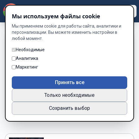
Dzen
Way
Мы используем файлы cookie
Мы применяем cookie для работы сайта, аналитики и
персонализации. Вы можете изменить настройки в
любой момент.
Книги о Иные миры —
Необходимые
читать онлайн
Аналитика
бесплатно
Маркетинг
Подборка книг по жанру «Иные миры»
Принять все
2 книг
Только необходимые
Новинки
Популярные
Сохранить выбор