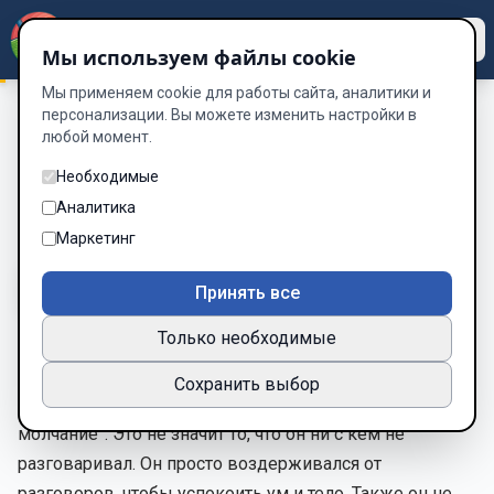
Dzen
Way
Мы используем файлы cookie
Мы применяем cookie для работы сайта, аналитики и
персонализации. Вы можете изменить настройки в
любой момент.
Впрыгнуть в дзен
/
Иногда лучше промолчать
Иногда лучше промолчать
Необходимые
Аналитика
Глава 13 из 20
Маркетинг
A-
A+
Тема
Шрифт
Принять все
Только необходимые
Когда Будда пришёл к просветлению в результате
Сохранить выбор
практики нирваны, он погрузился в “благородное
молчание”. Это не значит то, что он ни с кем не
разговаривал. Он просто воздерживался от
разговоров, чтобы успокоить ум и тело. Также он не