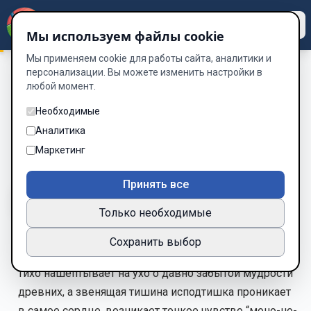
Dzen
Way
Мы используем файлы cookie
Мы применяем cookie для работы сайта, аналитики и
персонализации. Вы можете изменить настройки в
любой момент.
Впрыгнуть в дзен
/
Моно-но-аваре: Печальное очарование
Моно-но-аваре: Печальное
Необходимые
очарование
Аналитика
Маркетинг
Глава 14 из 20
Принять все
A-
A+
Тема
Шрифт
Только необходимые
Сохранить выбор
В тихом саду размышлений, где нежный ветер
тихо нашёптывает на ухо о давно забытой мудрости
древних, а звенящая тишина исподтишка проникает
в самое сердце, возникает тонкое чувство “моно-но-