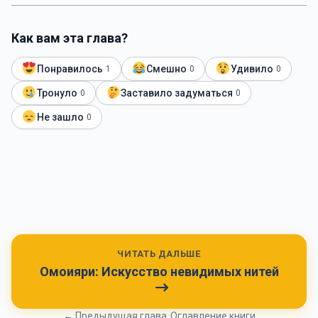
Как вам эта глава?
Понравилось
Смешно
Удивило
1
0
0
Тронуло
Заставило задуматься
0
0
Не зашло
0
ЧИТАТЬ ДАЛЬШЕ
Омоияри: Искусство невидимых нитей
← Предыдущая глава
•
Оглавление книги