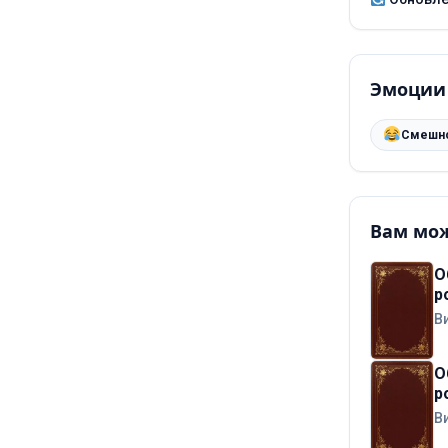
Эмоции
Смешн
Вам мож
О
р
В
О
р
В