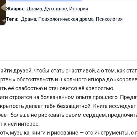
Жанры:
Драма
,
Духовное
,
История
Теги:
Драма
,
Психологическая драма
,
Психология
найти друзей, чтобы стать счастливой, а о том, как ст
ертвы» обстоятельств и школьного игнора до «короле
ть её слабостью и становится её крепостью.
ги строится на болезненном опыте прошлого. Преда
ткрытость делает тебя беззащитной. Книга исследует
ирает больше не рисковать своим сердцем, предпочи
т к ней интерес.
т», музыка, книги и рисование — это инструменты, 