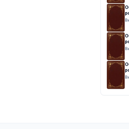
О
р
В
О
р
В
О
р
В