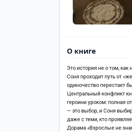
О книге
Это история не о том, как 
Соня проходит путь от «ж
одиночество перестает бы
Центральный конфликт кни
героини уроком: полная о
— это выбор, и Соня выб
даже с теми, кто проявляе
Дорама «Взрослые не знаю