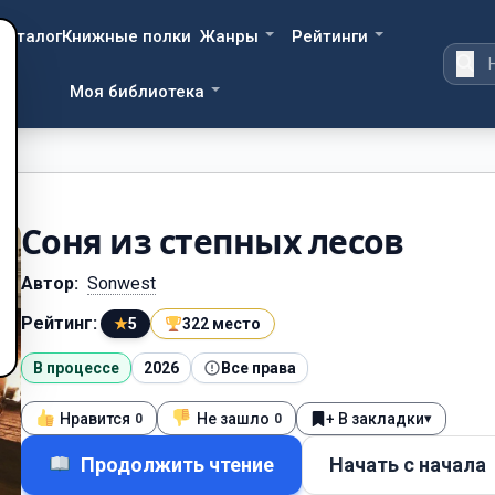
Каталог
Книжные полки
Жанры
Рейтинги
Моя библиотека
Cоня из степных лесов
Автор:
Sonwest
Рейтинг:
★
5
322 место
В процессе
2026
Все права
Нравится
Не зашло
+ В закладки
▾
0
0
Продолжить чтение
Начать с начала