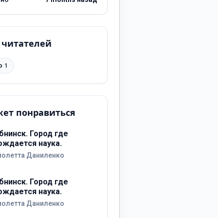
 читателей
о
1
ет понравиться
бнинск. Город где
ождается наука.
иолетта Даниленко
бнинск. Город где
ождается наука.
иолетта Даниленко