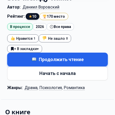
Автор:
Даниил Воровский
Рейтинг:
★
10
170 место
В процессе
2026
Все права
Нравится
Не зашло
1
0
+ В закладки
▾
Продолжить чтение
Начать с начала
Жанры:
Драма
,
Психология
,
Романтика
О книге