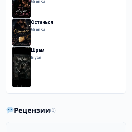
GrenKa
Останься
GrenKa
Шрам
Інуся
Рецензии
(0)