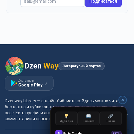
Подписаться
Dzen
Way
Литературный портал
Доступно в
Google Play
Dzenway Library — онлайн-библиотека. Здесь можно читать
бесплатно и публиковать свои произведения: проза, поэзия,
эссе. Есть профили авторов, жанры и метки, удобная читалка,
комментарии и новые главы каждый день.
Идея дня
Заметка
Связи
Идея дня
Заметка
Связи
N
NoteCards
N
NoteCards
БЕТА
БЕТА