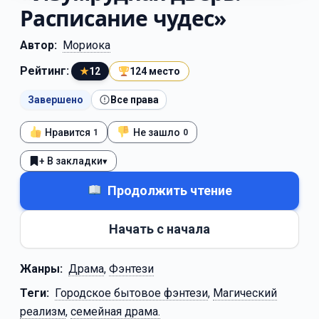
Расписание чудес»
Автор:
Мориока
Рейтинг:
★
12
124 место
Завершено
Все права
Нравится
Не зашло
1
0
+ В закладки
▾
Продолжить чтение
Начать с начала
Жанры:
Драма
,
Фэнтези
Теги:
Городское бытовое фэнтези
,
Магический
реализм
,
семейная драма.