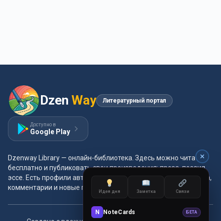
Dzen
Way
Литературный портал
Доступно в
Google Play
Dzenway Library — онлайн-библиотека. Здесь можно читать
бесплатно и публиковать свои произведения: проза, поэзия,
эссе. Есть профили авторов, жанры и метки, удобная читалка,
комментарии и новые главы каждый день.
Идея дня
Заметка
Связи
N
NoteCards
БЕТА