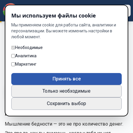
Dzen
Way
Мы используем файлы cookie
Мы применяем cookie для работы сайта, аналитики и
персонализации. Вы можете изменить настройки в
любой момент.
Как стать успешным
/
Глава 3. Мышление бедности и как его
сломать
Необходимые
Глава 3. Мышление бедности и
Аналитика
как его сломать
Маркетинг
Глава 3 из 15
Принять все
Только необходимые
A-
A+
Тема
Шрифт
Сохранить выбор
Глава 3. Мышление бедности и как его сломать
Мышление бедности — это не про количество денег.