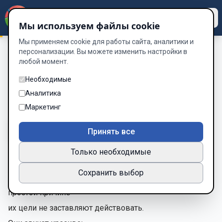
Dzen
Way
Мы используем файлы cookie
Мы применяем cookie для работы сайта, аналитики и
персонализации. Вы можете изменить настройки в
любой момент.
Как стать успешным
/
Глава 4. Цели, которые работают
Глава 4. Цели, которые работают
Необходимые
Аналитика
Глава 4 из 15
Маркетинг
A-
A+
Тема
Шрифт
Принять все
Только необходимые
Глава 4. Цели, которые работают
Сохранить выбор
Большинство людей не достигают целей по одной
простой причине —
их цели не заставляют действовать.