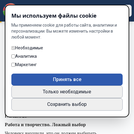
Dzen
Way
Мы используем файлы cookie
Мы применяем cookie для работы сайта, аналитики и
персонализации. Вы можете изменить настройки в
любой момент.
МОГУЧИЙ ЧЕЛОВЕК
/
ГЛАВА 28. Работа и творчество.
Ложный выбор
Необходимые
ГЛАВА 28. Работа и творчество.
Аналитика
Ложный выбор
Маркетинг
Глава 30 из 34
Принять все
Только необходимые
A-
A+
Тема
Шрифт
Сохранить выбор
ГЛАВА 28
Работа и творчество. Ложный выбор
Человеку внушили, что он должен выбирать.