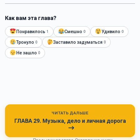
Как вам эта глава?
Понравилось
Смешно
Удивило
1
0
0
Тронуло
Заставило задуматься
0
0
Не зашло
0
ЧИТАТЬ ДАЛЬШЕ
ГЛАВА 29. Музыка, дело и личная дорога