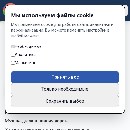
Dzen
Way
Мы используем файлы cookie
Мы применяем cookie для работы сайта, аналитики и
персонализации. Вы можете изменить настройки в
любой момент.
МОГУЧИЙ ЧЕЛОВЕК
/
ГЛАВА 29. Музыка, дело и личная
дорога
Необходимые
ГЛАВА 29. Музыка, дело и личная
Аналитика
дорога
Маркетинг
Глава 31 из 34
Принять все
Только необходимые
A-
A+
Тема
Шрифт
Сохранить выбор
ГЛАВА 29
Музыка, дело и личная дорога
У каждого человека есть своя тональность.