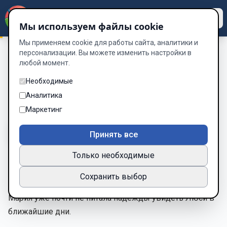
Dzen
Way
Мы используем файлы cookie
Мы применяем cookie для работы сайта, аналитики и
персонализации. Вы можете изменить настройки в
любой момент.
Пока дом хранит молчание 2 часть.
/
Плохие известия:
Плохие известия:
Необходимые
Аналитика
Глава 40 из 55
Маркетинг
A-
A+
Тема
Шрифт
Принять все
Только необходимые
Глава XL
Сохранить выбор
Мария уже почти не питала надежды увидеть Люси в
ближайшие дни.