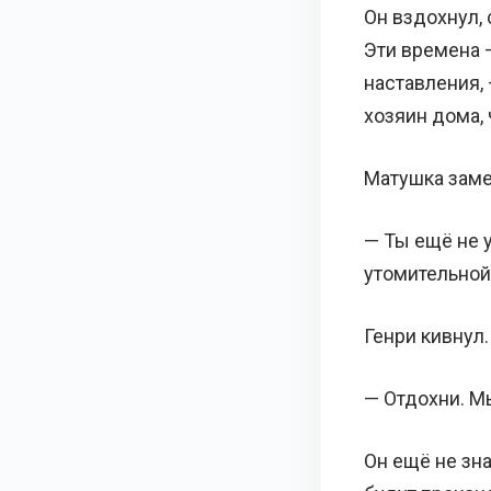
Он вздохнул,
Эти времена 
наставления,
хозяин дома,
Матушка заме
— Ты ещё не 
утомительной
Генри кивнул.
— Отдохни. М
Он ещё не зна