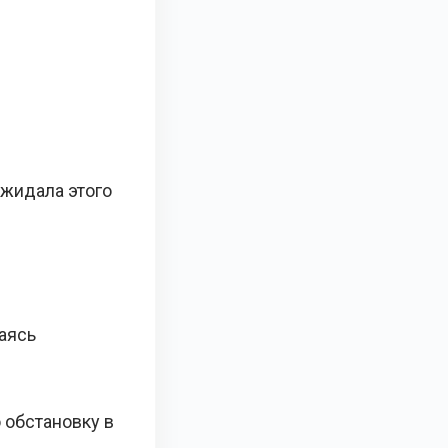
ожидала этого
раясь
 обстановку в