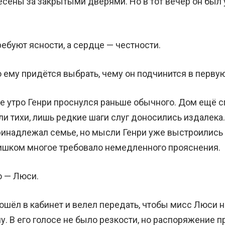
есены за закрытыми дверями. Но в тот вечер он был
ебуют ясности, а сердце — честности.
о ему придётся выбрать, чему он подчинится в перву
 утро Генри проснулся раньше обычного. Дом ещё с
и тихи, лишь редкие шаги слуг доносились издалека.
инадлежал семье, но мысли Генри уже выстроились 
ишком многое требовало немедленного прояснения.
 — Люси.
рошёл в кабинет и велел передать, чтобы мисс Люси
у. В его голосе не было резкости, но распоряжение п