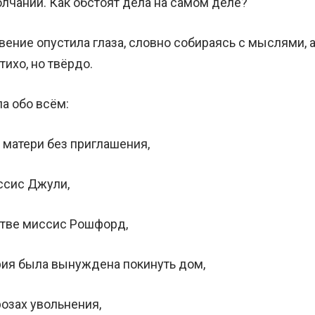
олчаний. Как обстоят дела на самом деле?
вение опустила глаза, словно собираясь с мыслями, а
тихо, но твёрдо.
а обо всём:
 матери без приглашения,
ссис Джули,
тве миссис Рошфорд,
ария была вынуждена покинуть дом,
розах увольнения,