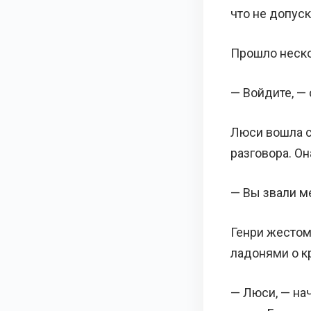
что не допус
Прошло неско
— Войдите, — 
Люси вошла сп
разговора. Он
— Вы звали м
Генри жестом
ладонями о кр
— Люси, — нач