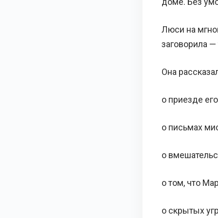
доме. Без ум
Люси на мгно
заговорила — 
Она рассказал
о приезде его
о письмах ми
о вмешательс
о том, что М
о скрытых уг