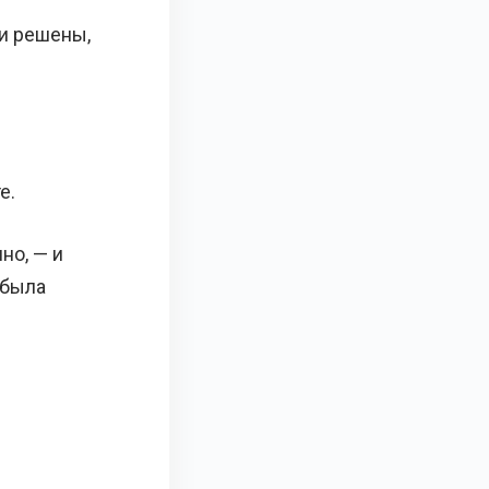
и решены,
е.
но, — и
 была