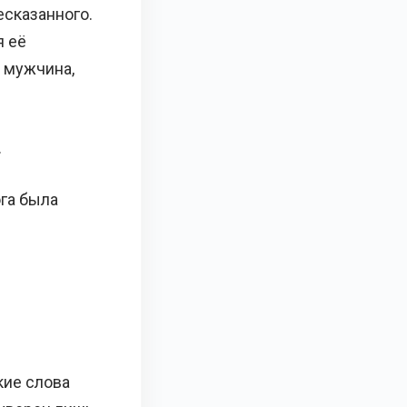
есказанного.
я её
й мужчина,
.
ога была
кие слова