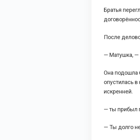
Братья перег
договорённос
После делово
— Матушка, — 
Она подошла б
опустилась в 
искренней.
— ты прибыл 
— Ты долго не