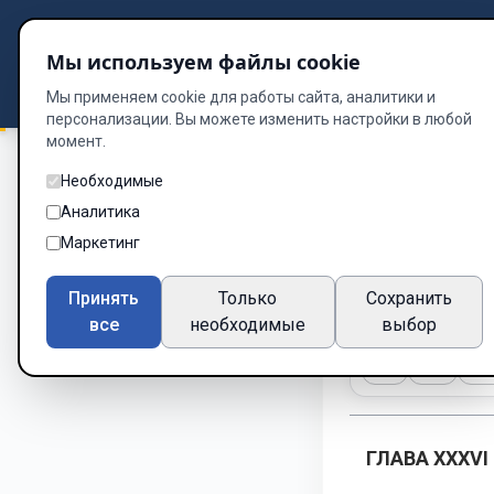
Подбор книг
Мы используем файлы cookie
Dzen
Way
Библиотека
Мы применяем cookie для работы сайта, аналитики и
персонализации. Вы можете изменить настройки в любой
момент.
Необходимые
Пока дом хранит мо
Аналитика
Разгово
Маркетинг
Глава 36 из 55
Принять
Только
Сохранить
все
необходимые
выбор
A-
A+
Те
ГЛАВА XXXVI