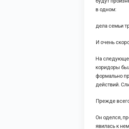
будут произн
в одном:
дела семьи тр
И очень скор
На следующее
коридоры был
формально пр
действий. Сл
Прежде всего
Он оделся, п
явилась к нем