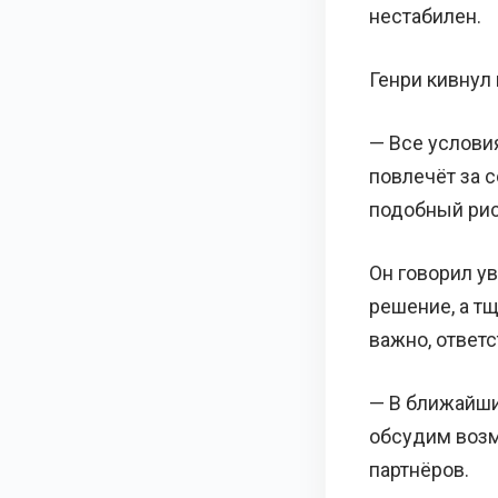
нестабилен.
Генри кивнул 
— Все услови
повлечёт за 
подобный рис
Он говорил ув
решение, а тщ
важно, ответ
— В ближайши
обсудим воз
партнёров.