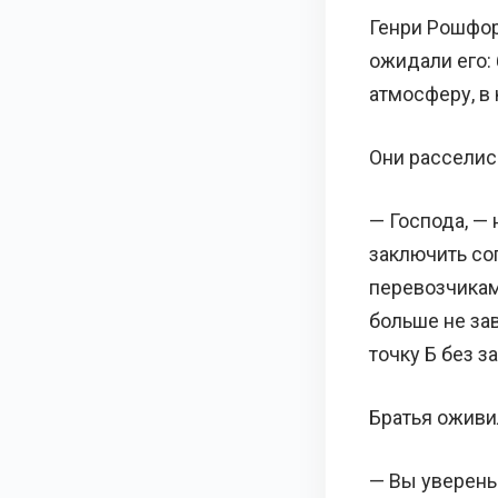
Генри Рошфор
ожидали его:
атмосферу, в
Они расселись
— Господа, — 
заключить с
перевозчикам
больше не зав
точку Б без з
Братья оживил
— Вы уверены