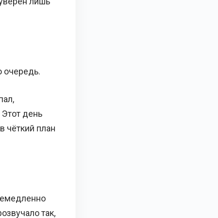
 уверен лишь
ю очередь.
пал,
 Этот день
в чёткий план
 немедленно
розвучало так,