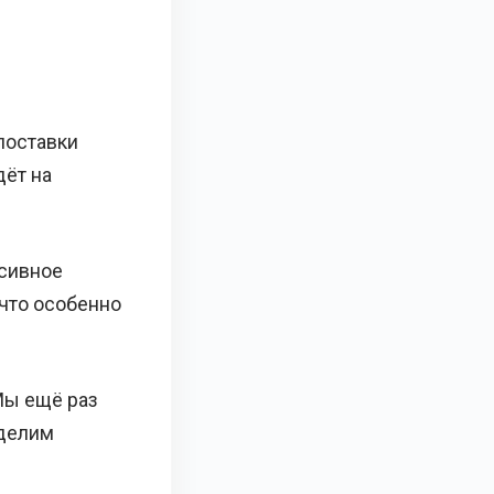
поставки
дёт на
ьсивное
 что особенно
Мы ещё раз
еделим