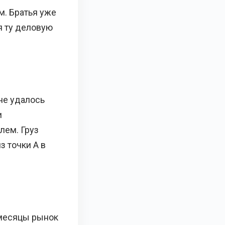
. Братья уже
я ту деловую
мне удалось
и
лем. Груз
з точки А в
 месяцы рынок