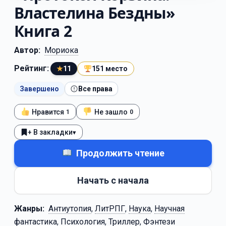
Властелина Бездны»
Книга 2
Автор:
Мориока
Рейтинг:
★
11
151 место
Завершено
Все права
Нравится
Не зашло
1
0
+ В закладки
▾
Продолжить чтение
Начать с начала
Жанры:
Антиутопия
,
ЛитРПГ
,
Наука
,
Научная
фантастика
,
Психология
,
Триллер
,
Фэнтези