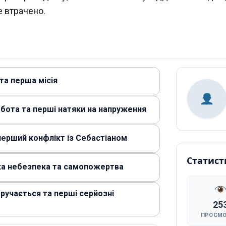
е втрачено.
та перша місія
обота та перші натяки на напруження
 перший конфлікт із Себастіаном
Статист
ка небезпека та самопожертва
тручається та перші серйозні
25
ПРОСМ