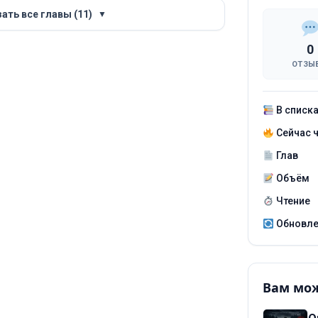
ать все главы (11)
▼
0
ОТЗЫ
В списк
Сейчас 
Глав
Объём
Чтение
Обновл
Вам мож