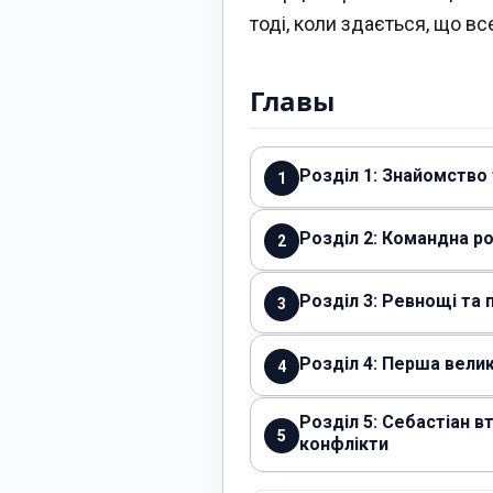
тоді, коли здається, що вс
Главы
Розділ 1: Знайомство 
1
Розділ 2: Командна р
2
Розділ 3: Ревнощі та
3
Розділ 4: Перша вели
4
Розділ 5: Себастіан в
5
конфлікти