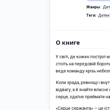
Жанры:
Дет
Теги:
Детек
О книге
У світі, де кожен постріл 
стоїть на передовій боро
веде команду крізь небезп
Коли зрада, ревнощі і вну
відвагу, а й знайти власне
серце, здатне приймати н
«Серце сержанта» — це іст