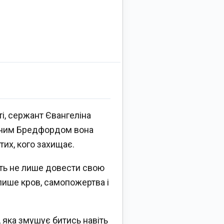
ті, сержант Євангеліна
ажним Бредфордом вона
тих, кого захищає.
ить не лише довести свою
: лише кров, самопожертва і
, яка змушує битись навіть