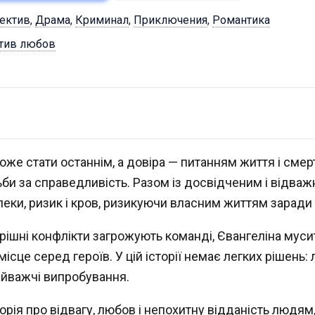
ектив
,
Драма
,
Криминал
,
Приключения
,
Романтика
тив любов
може стати останнім, а довіра — питанням життя і смер
тьби за справедливість. Разом із досвідченим і відв
еки, ризик і кров, ризикуючи власним життям заради 
трішні конфлікти загрожують команді, Євангеліна мус
 місце серед героїв. У цій історії немає легких рішень
айважчі випробування.
орія про відвагу, любов і непохитну відданість людям