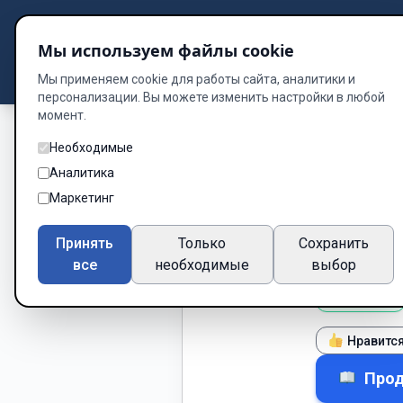
Подбор книг
Мы используем файлы cookie
Dzen
Way
Библиотека
Мы применяем cookie для работы сайта, аналитики и
персонализации. Вы можете изменить настройки в любой
момент.
Необходимые
Аналитика
Серце
Без обложки
Маркетинг
Автор:
Єван
Принять
Только
Сохранить
Рейтинг:
все
необходимые
выбор
★
В процессе
Нравитс
Прод