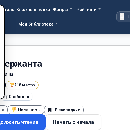
Каталог
Книжные полки
Жанры
Рейтинги
Моя библиотека
 сержанта
геліна
9
218 место
Свободно
я
Не зашло
+ В закладки
▾
0
0
олжить чтение
Начать с начала