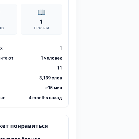
1
ВЫ
ПРОЧЛИ
ах
1
читают
1 человек
11
3,139 слов
~15 мин
ено
4 months назад
ет понравиться