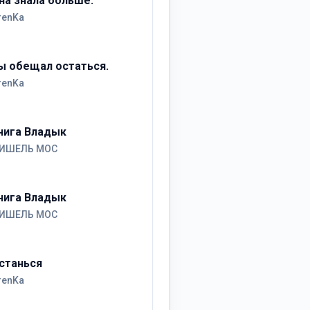
на знала больше.
renKa
ы обещал остаться.
renKa
нига Владык
ИШЕЛЬ МОС
нига Владык
ИШЕЛЬ МОС
станься
renKa