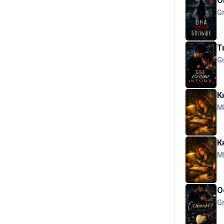
О
G
Т
G
К
М
К
М
О
G