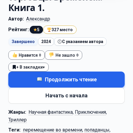
Книга 1.
Автор:
Александр
Рейтинг:
★
5
327 место
Завершено
2024
С указанием автора
Нравится
Не зашло
0
0
+ В закладки
▾
Продолжить чтение
Начать с начала
Жанры:
Научная фантастика
,
Приключения
,
Триллер
Теги:
перемещение во времени
,
попаданцы
,