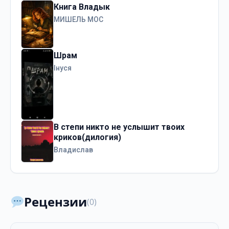
Книга Владык
МИШЕЛЬ МОС
Шрам
Інуся
В степи никто не услышит твоих
криков(дилогия)
Владислав
Рецензии
(0)