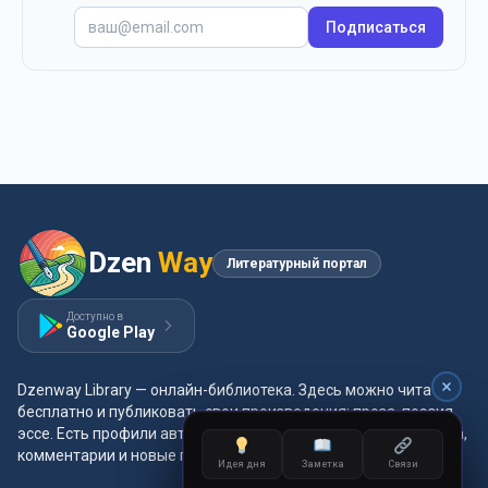
Подписаться
Dzen
Way
Литературный портал
Доступно в
Google Play
Dzenway Library — онлайн-библиотека. Здесь можно читать
бесплатно и публиковать свои произведения: проза, поэзия,
эссе. Есть профили авторов, жанры и метки, удобная читалка,
комментарии и новые главы каждый день.
Идея дня
Заметка
Связи
Идея дня
Заметка
Связи