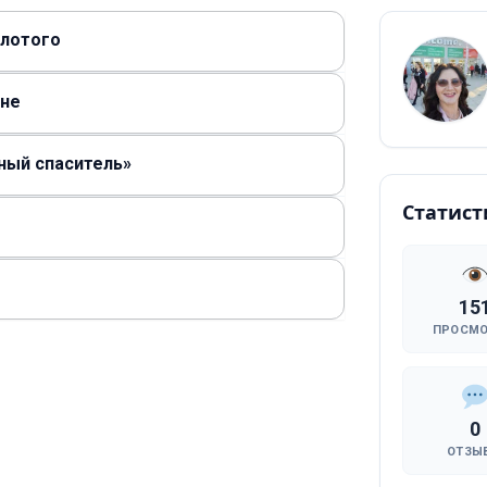
олотого
ане
нный спаситель»
Статист
15
ПРОСМ
0
ОТЗЫ