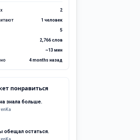
ах
2
читают
1 человек
5
2,766 слов
~13 мин
ено
4 months назад
ет понравиться
на знала больше.
renKa
ы обещал остаться.
renKa