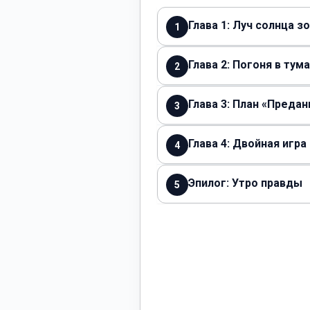
Глава 1: Луч солнца з
1
Глава 2: Погоня в тум
2
Глава 3: План «Преда
3
Глава 4: Двойная игра
4
Эпилог: Утро правды
5