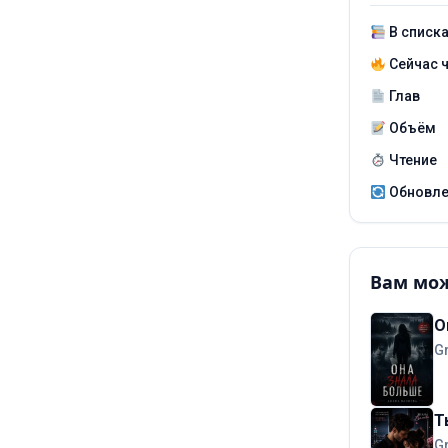
В списк
Сейчас 
Глав
Объём
Чтение
Обновл
Вам мож
О
G
Т
G