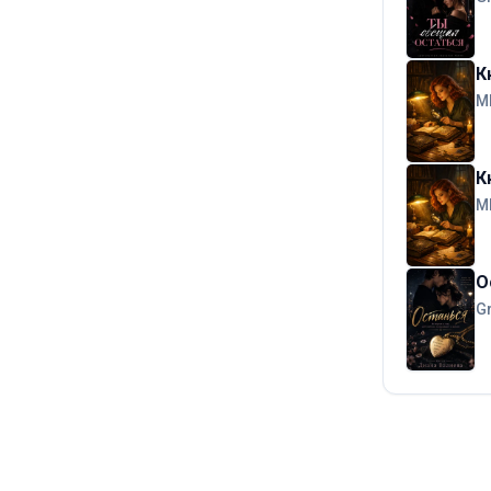
К
М
К
М
О
G