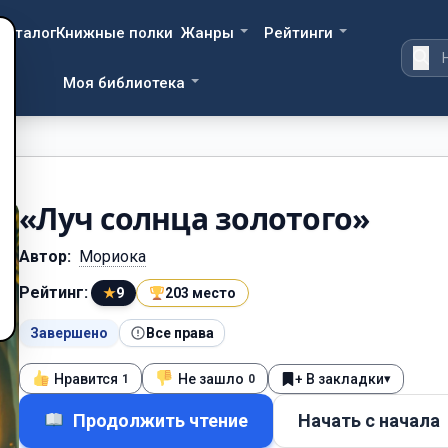
Каталог
Книжные полки
Жанры
Рейтинги
Моя библиотека
«Луч солнца золотого»
Автор:
Мориока
Рейтинг:
★
9
203 место
Завершено
Все права
Нравится
Не зашло
+ В закладки
▾
1
0
Продолжить чтение
Начать с начала