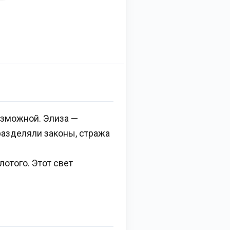
озможной. Элиза —
разделяли законы, стража
лотого. Этот свет