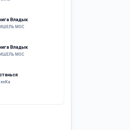
нига Владык
ИШЕЛЬ МОС
нига Владык
ИШЕЛЬ МОС
станься
renKa