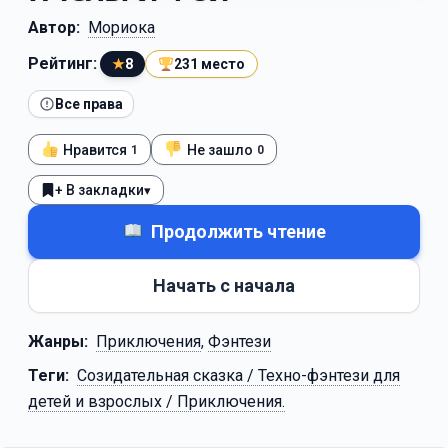
Автор:
Мориока
Рейтинг:
★
8
231 место
Все права
Нравится
Не зашло
1
0
+ В закладки
▾
Продолжить чтение
Начать с начала
Жанры:
Приключения
,
Фэнтези
Теги:
Созидательная сказка / Техно-фэнтези для
детей и взрослых / Приключения.