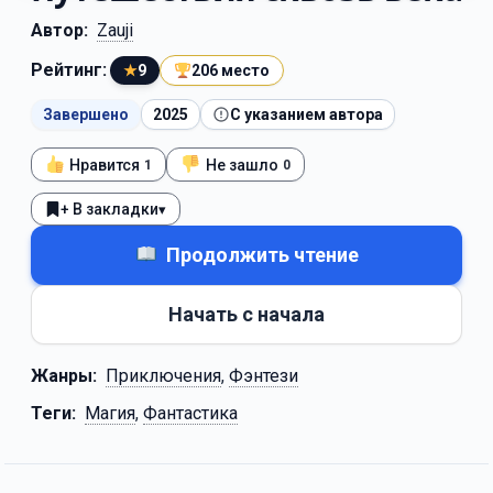
Автор:
Zauji
Рейтинг:
★
9
206 место
Завершено
2025
С указанием автора
Нравится
Не зашло
1
0
+ В закладки
▾
Продолжить чтение
Начать с начала
Жанры:
Приключения
,
Фэнтези
Теги:
Магия
,
Фантастика