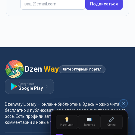
Подписаться
Dzen
Way
Литературный портал
Доступно в
Google Play
Dzenway Library — онлайн-библиотека. Здесь можно читать
бесплатно и публиковать свои произведения: проза, поэзия,
эссе. Есть профили авторов, жанры и метки, удобная читалка,
комментарии и новые главы каждый день.
Идея дня
Идея дня
Заметка
Заметка
Связи
Связи