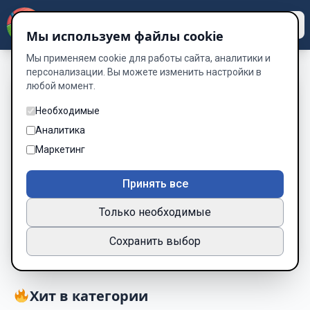
Dzen
Way
Мы используем файлы cookie
Мы применяем cookie для работы сайта, аналитики и
персонализации. Вы можете изменить настройки в
любой момент.
Книги о Психология
Необходимые
отношений — читать
Аналитика
онлайн бесплатно
Маркетинг
Подборка книг по жанру «Психология отношений»
Принять все
11 книг
Только необходимые
Новинки
Популярные
Сохранить выбор
Хит в категории