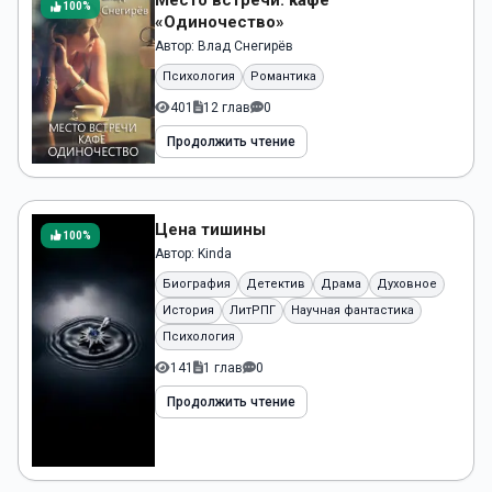
Место встречи: кафе
100%
«Одиночество»
Автор:
Влад Снегирёв
Психология
Романтика
401
12 глав
0
Продолжить чтение
Цена тишины
100%
Автор:
Kinda
Биография
Детектив
Драма
Духовное
История
ЛитРПГ
Научная фантастика
Психология
141
1 глав
0
Продолжить чтение