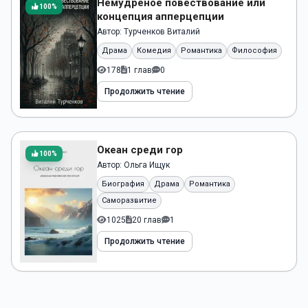
Немудрёное повествование или
100%
концепция апперцепции
Автор:
Турченков Виталий
Драма
Комедия
Романтика
Философия
178
1 глав
0
Продолжить чтение
Океан среди гор
100%
Автор:
Ольга Ищук
Биография
Драма
Романтика
Саморазвитие
1025
20 глав
1
Продолжить чтение