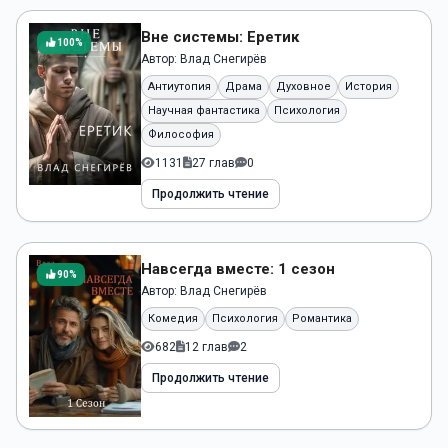
Вне системы: Еретик
100%
Автор:
Влад Снегирёв
Антиутопия
Драма
Духовное
История
Научная фантастика
Психология
Философия
1131
27 глав
0
Продолжить чтение
Навсегда вместе: 1 сезон
90%
Автор:
Влад Снегирёв
Комедия
Психология
Романтика
682
12 глав
2
Продолжить чтение