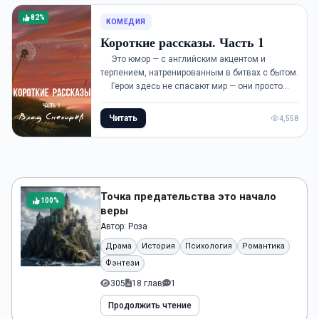
82%
КОМЕДИЯ
Короткие рассказы. Часть 1
Это юмор — с английским акцентом и
терпением, натренированным в битвах с бытом.
Герои здесь не спасают мир — они просто
выживают в нем: в тапочках, в замасленном
халате и с...
Читать
4,558
Точка предательства это начало
100%
веры
Автор:
Роза
Драма
История
Психология
Романтика
Фэнтези
305
18 глав
1
Продолжить чтение