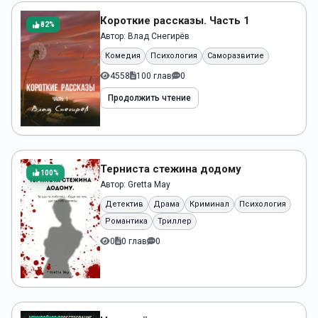
Короткие рассказы. Часть 1
82%
Автор:
Влад Снегирёв
Комедия
Психология
Саморазвитие
4558
100 глав
0
Продолжить чтение
Терниста стежина додому
100%
Автор:
Gretta May
Детектив
Драма
Криминал
Психология
Романтика
Триллер
0
0 глав
0