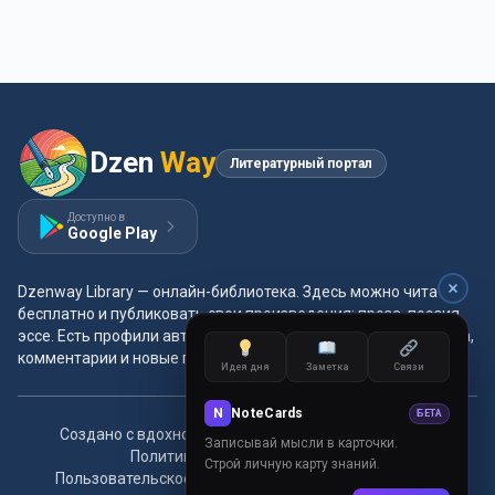
Dzen
Way
Литературный портал
Доступно в
Google Play
Dzenway Library — онлайн-библиотека. Здесь можно читать
бесплатно и публиковать свои произведения: проза, поэзия,
эссе. Есть профили авторов, жанры и метки, удобная читалка,
комментарии и новые главы каждый день.
Идея дня
Заметка
Связи
N
NoteCards
БЕТА
Создано с вдохновением для читателей и авторов.
Записывай мысли в карточки.
Политика конфиденциальности
Строй личную карту знаний.
Пользовательское соглашение
Правила сообщества