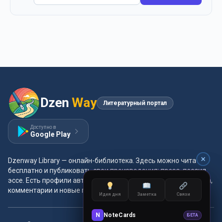
Dzen
Way
Литературный портал
Доступно в
Google Play
Dzenway Library — онлайн-библиотека. Здесь можно читать
бесплатно и публиковать свои произведения: проза, поэзия,
эссе. Есть профили авторов, жанры и метки, удобная читалка,
комментарии и новые главы каждый день.
Идея дня
Заметка
Связи
Идея дня
Заметка
Связи
N
NoteCards
N
NoteCards
БЕТА
БЕТА