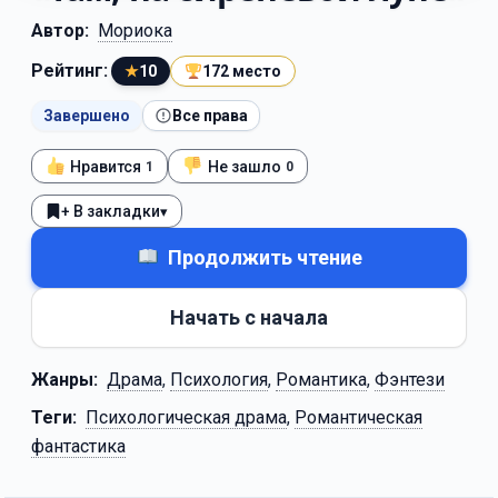
Автор:
Мориока
Рейтинг:
★
10
172 место
Завершено
Все права
Нравится
Не зашло
1
0
+ В закладки
▾
Продолжить чтение
Начать с начала
Жанры:
Драма
,
Психология
,
Романтика
,
Фэнтези
Теги:
Психологическая драма
,
Романтическая
фантастика