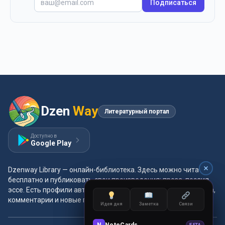
Подписаться
Dzen
Way
Литературный портал
Доступно в
Google Play
Dzenway Library — онлайн-библиотека. Здесь можно читать
бесплатно и публиковать свои произведения: проза, поэзия,
эссе. Есть профили авторов, жанры и метки, удобная читалка,
комментарии и новые главы каждый день.
Идея дня
Заметка
Связи
Идея дня
Заметка
Связи
N
NoteCards
N
NoteCards
БЕТА
БЕТА