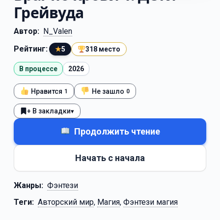
Грейвуда
Автор:
N_Valen
Рейтинг:
★
5
318 место
В процессе
2026
Нравится
Не зашло
1
0
+ В закладки
▾
Продолжить чтение
Начать с начала
Жанры:
Фэнтези
Теги:
Авторский мир
,
Магия
,
Фэнтези магия