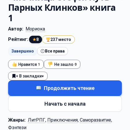
Парных Клинков» книга
1
Автор:
Мориока
Рейтинг:
★
8
237 место
Завершено
Все права
Нравится
Не зашло
1
0
+ В закладки
▾
Продолжить чтение
Начать с начала
Жанры:
ЛитРПГ
,
Приключения
,
Саморазвитие
,
Фэнтези