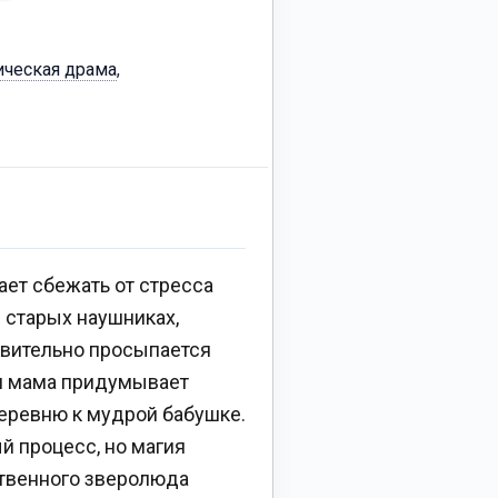
ическая драма
,
ет сбежать от стресса
 старых наушниках,
твительно просыпается
ая мама придумывает
деревню к мудрой бабушке.
й процесс, но магия
ственного зверолюда