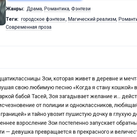
Жанры:
Драма
,
Романтика
,
Фэнтези
Теги:
городское фэнтези.
,
Магический реализм
,
Романт
Современная проза
атиклассницы Зои, которая живет в деревне и мечта
лушая свою любимую песню «Когда я стану кошкой» в
аркой бабой Тасей, Зоя загадывает желание и… дейс
 исчезновение от полиции и одноклассников, любящ
 границей» и тайно увозит пушистую дочку в глухую 
реннее взросление Зои постепенно запускает обратны
ути — девушка превращается в прекрасного и величе