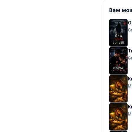
Вам мож
О
G
Т
G
К
М
К
М