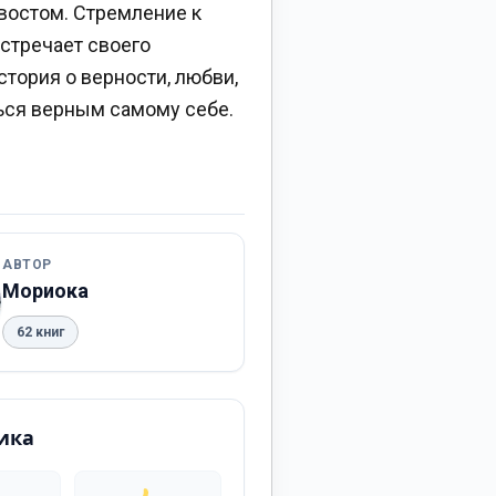
востом. Стремление к
встречает своего
стория о верности, любви,
ться верным самому себе.
АВТОР
Мориока
62 книг
ика