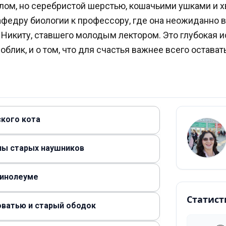
лом, но серебристой шерстью, кошачьими ушками и х
афедру биологии к профессору, где она неожиданно 
 Никиту, ставшего молодым лектором. Это глубокая и
облик, и о том, что для счастья важнее всего остава
ского кота
йны старых наушников
 линолеуме
Статист
роватью и старый ободок