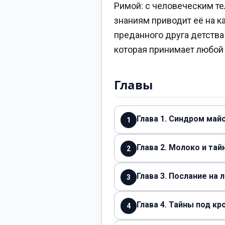
Римой: с человеческим те
знаниям приводит её на к
преданного друга детства
которая принимает любой 
Главы
Глава 1. Синдром май
1
Глава 2. Молоко и та
2
Глава 3. Послание на
3
Глава 4. Тайны под к
4