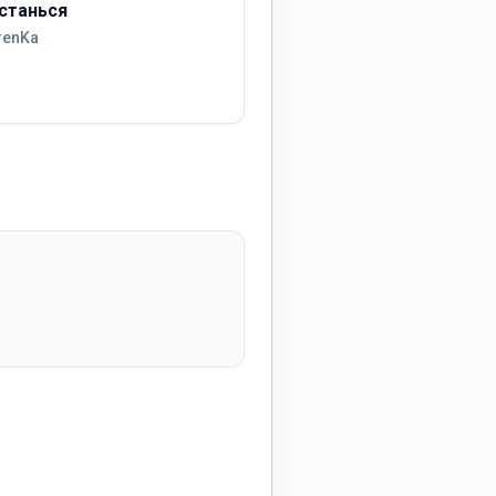
станься
renKa