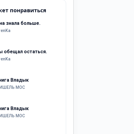
ет понравиться
на знала больше.
renKa
ы обещал остаться.
renKa
нига Владык
ИШЕЛЬ МОС
нига Владык
ИШЕЛЬ МОС