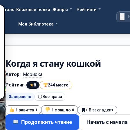
Каталог
Книжные полки
Жанры
Рейтинги
Моя библиотека
Когда я стану кошкой
Автор:
Мориока
Рейтинг:
★
8
244 место
Завершено
Все права
Нравится
Не зашло
+ В закладки
▾
1
0
Продолжить чтение
Начать с начала