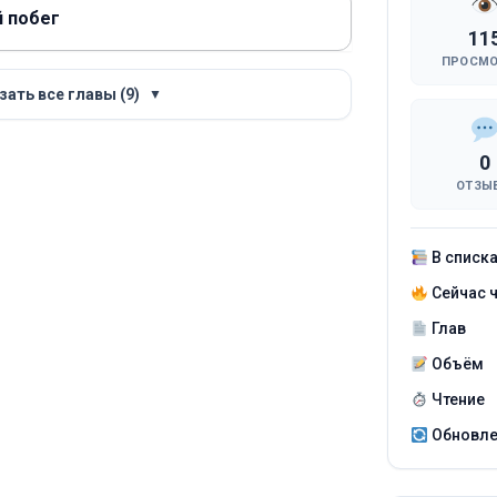
й побег
11
ПРОСМ
зать все главы (9)
▼
0
ОТЗЫ
В списк
Сейчас 
Глав
Объём
Чтение
Обновл