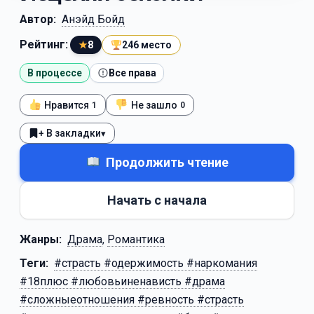
Автор:
Анэйд Бойд
Рейтинг:
★
8
246 место
В процессе
Все права
Нравится
Не зашло
1
0
+ В закладки
▾
Продолжить чтение
Начать с начала
Жанры:
Драма
,
Романтика
Теги:
#страсть #одержимость #наркомания
#18плюс #любовьиненависть #драма
#сложныеотношения #ревность #страсть