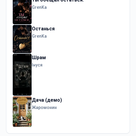
GrenKa
Останься
GrenKa
Шрам
Інуся
Дача (демо)
Жаромонин