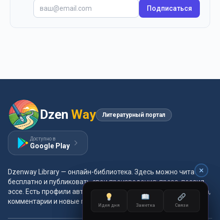
Подписаться
Dzen
Way
Литературный портал
Доступно в
Google Play
Dzenway Library — онлайн-библиотека. Здесь можно читать
бесплатно и публиковать свои произведения: проза, поэзия,
эссе. Есть профили авторов, жанры и метки, удобная читалка,
комментарии и новые главы каждый день.
Идея дня
Идея дня
Заметка
Заметка
Связи
Связи