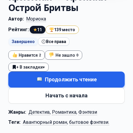
Острой Бритвы
Автор:
Мориока
Рейтинг:
★
11
139 место
Завершено
Все права
Нравится
Не зашло
2
0
+ В закладки
▾
Продолжить чтение
Начать с начала
Жанры:
Детектив
,
Романтика
,
Фэнтези
Теги:
Авантюрный роман
,
бытовое фэнтези.