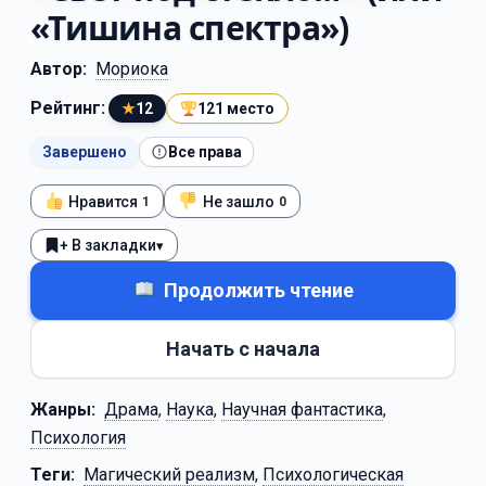
«Тишина спектра»)
Автор:
Мориока
Рейтинг:
★
12
121 место
Завершено
Все права
Нравится
Не зашло
1
0
+ В закладки
▾
Продолжить чтение
Начать с начала
Жанры:
Драма
,
Наука
,
Научная фантастика
,
Психология
Теги:
Магический реализм
,
Психологическая