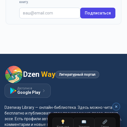
книгу.
Подписаться
Dzen
Way
Литературный портал
Доступно в
Google Play
Dzenway Library — онлайн-библиотека. Здесь можно читать
бесплатно и публиковать свои произведения: проза, поэзия,
эссе. Есть профили авторов, жанры и метки, удобная читалка,
комментарии и новые главы каждый день.
Идея дня
Заметка
Связи
Идея дня
Заметка
Связи