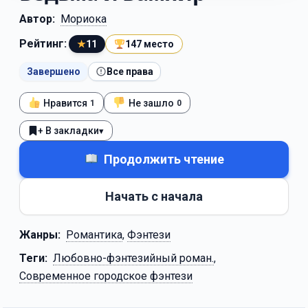
Автор:
Мориока
Рейтинг:
★
11
147 место
Завершено
Все права
Нравится
Не зашло
1
0
+ В закладки
▾
Продолжить чтение
Начать с начала
Жанры:
Романтика
,
Фэнтези
Теги:
Любовно-фэнтезийный роман.
,
Современное городское фэнтези