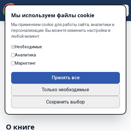
Dzen
Way
Мы используем файлы cookie
Мы применяем cookie для работы сайта, аналитики и
персонализации. Вы можете изменить настройки в
любой момент.
Без обложки
ЗОВ СНЕЖНОЙ ТЬМЫ
Необходимые
Аналитика
Автор:
Ki Li
Маркетинг
Рейтинг:
Принять все
Нравится
Не зашло
0
0
Только необходимые
+ В закладки
▾
Сохранить выбор
О книге