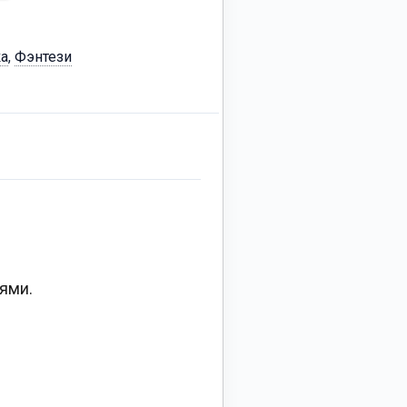
а
,
Фэнтези
рями.