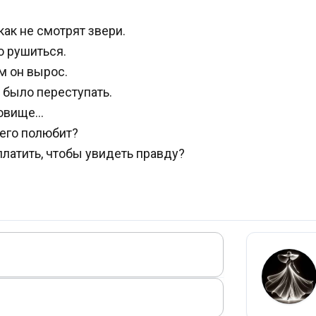
как не смотрят звери.
о рушиться.
ом он вырос.
 было переступать.
довище…
о его полюбит?
платить, чтобы увидеть правду?