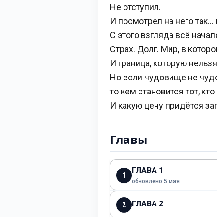
Не отступил.
И посмотрел на него так… 
С этого взгляда всё начал
Страх. Долг. Мир, в котор
И граница, которую нельзя
Но если чудовище не чу
то кем становится тот, кт
И какую цену придётся за
Главы
ГЛАВА 1
1
обновлено 5 мая
ГЛАВА 2
2