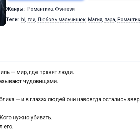
Жанры:
Романтика
,
Фэнтези
Теги:
bl
,
геи
,
Любовь мальчишек
,
Магия
,
пара
,
Романтик
иль — мир, где правят люди.
 называют чудовищами.
блика — и в глазах людей они навсегда остались зве
.
 Кого нужно убивать.
 его.