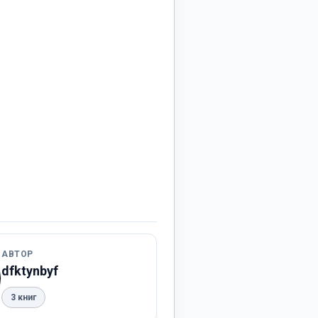
АВТОР
dfktynbyf
3 книг