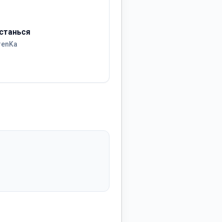
станься
renKa