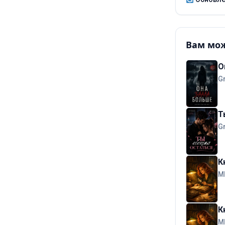
Вам мож
О
G
Т
G
К
М
К
М