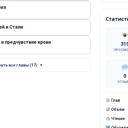
пел
Статист
ей и Стали
ы и предчувствие крови
31
ПРОСМ
ать все главы (17)
▼
0
ОТЗЫ
Глав
Объём
Чтение
Обновл