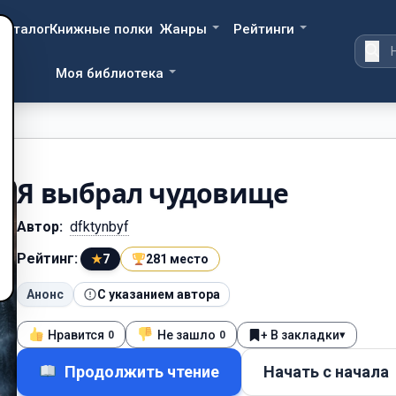
Каталог
Книжные полки
Жанры
Рейтинги
Моя библиотека
Я выбрал чудовище
Автор:
dfktynbyf
Рейтинг:
★
7
281 место
Анонс
С указанием автора
Нравится
Не зашло
+ В закладки
▾
0
0
Продолжить чтение
Начать с начала