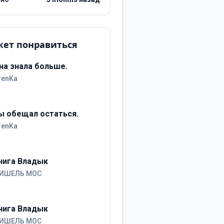
ет понравиться
на знала больше.
renKa
ы обещал остаться.
renKa
нига Владык
ИШЕЛЬ МОС
нига Владык
ИШЕЛЬ МОС