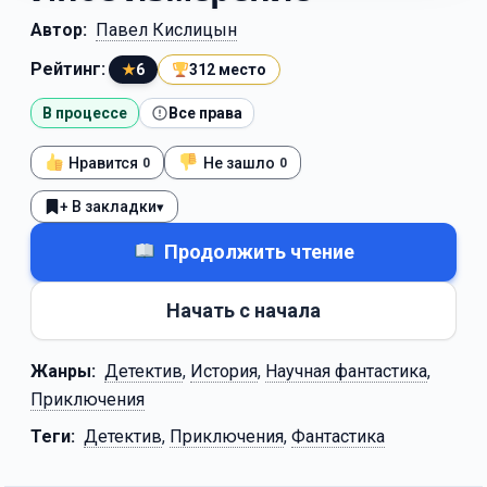
Автор:
Павел Кислицын
Рейтинг:
★
6
312 место
В процессе
Все права
Нравится
Не зашло
0
0
+ В закладки
▾
Продолжить чтение
Начать с начала
Жанры:
Детектив
,
История
,
Научная фантастика
,
Приключения
Теги:
Детектив
,
Приключения
,
Фантастика