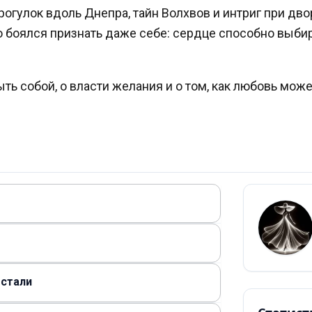
рогулок вдоль Днепра, тайн Волхвов и интриг при дв
то боялся признать даже себе: сердце способно выбир
ыть собой, о власти желания и о том, как любовь мож
 стали