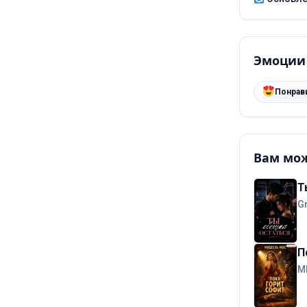
Эмоции
Понрав
Вам мож
Т
G
П
М