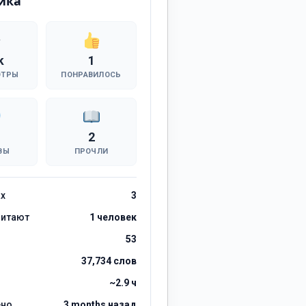
ика
k
1
ОТРЫ
ПОНРАВИЛОСЬ
2
ВЫ
ПРОЧЛИ
ах
3
читают
1 человек
53
37,734 слов
~2.9 ч
ено
3 months назад