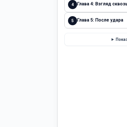
Глава 4: Взгляд сквоз
4
Глава 5: После удара
5
Показ