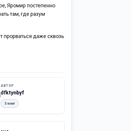
оре, Яромир постепенно
ать там, где разум
ет прорваться даже сквозь
АВТОР
dfktynbyf
3 книг