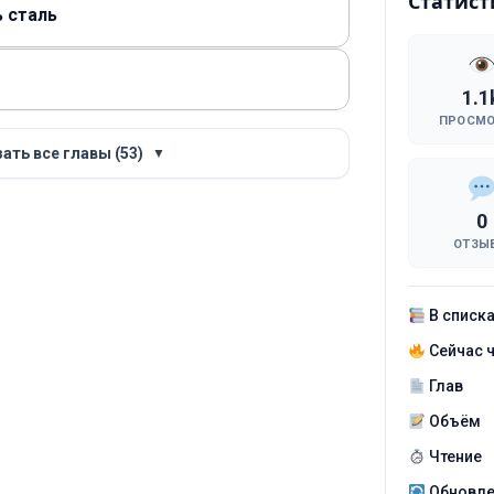
Статист
ь сталь
1.1
ПРОСМ
ать все главы (53)
▼
0
ОТЗЫ
В списк
Сейчас 
Глав
Объём
Чтение
Обновл