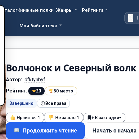
Каталог
Книжные полки
Жанры
Рейтинги
Моя библиотека
Волчонок и Северный волк
Автор:
dfktynbyf
Рейтинг:
★
20
50 место
Завершено
Все права
Нравится
Не зашло
+ В закладки
▾
1
1
Продолжить чтение
Начать с начала