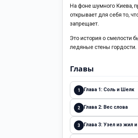
На фоне шумного Киева, п
открывает для себя то, ч
запрещает.
Это история о смелости б
ледяные стены гордости.
Главы
Глава 1: Соль и Шелк
1
Глава 2: Вес слова
2
Глава 3: Узел из жил и
3