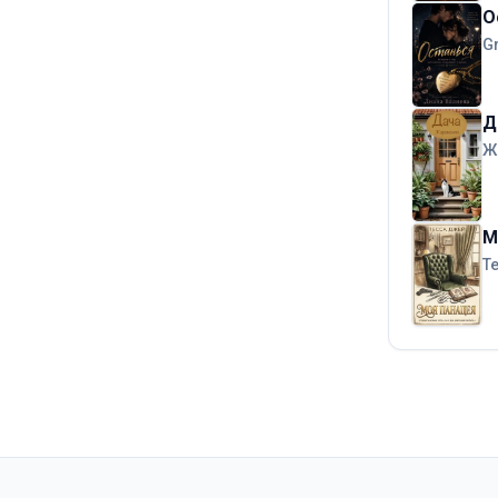
О
G
Д
Ж
М
T