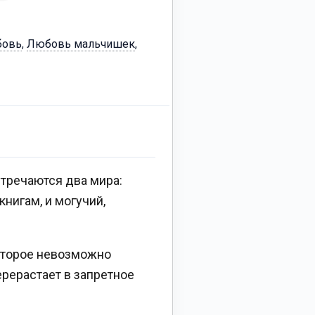
овь
,
Любовь мальчишек
,
тречаются два мира:
нигам, и могучий,
которое невозможно
ерерастает в запретное