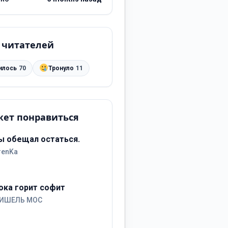
 читателей
илось
70
Тронуло
11
ет понравиться
ы обещал остаться.
renKa
ока горит софит
ИШЕЛЬ МОС