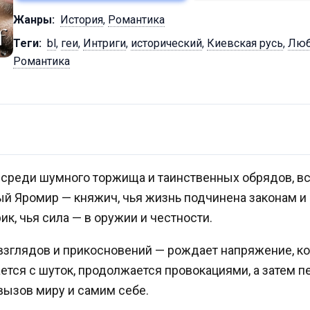
Жанры:
История
,
Романтика
Теги:
bl
,
геи
,
Интриги
,
исторический
,
Киевская русь
,
Люб
Романтика
 среди шумного торжища и таинственных обрядов, вс
ый Яромир — княжич, чья жизнь подчинена законам и к
к, чья сила — в оружии и честности.
 взглядов и прикосновений — рождает напряжение, 
ается с шуток, продолжается провокациями, а затем п
 вызов миру и самим себе.