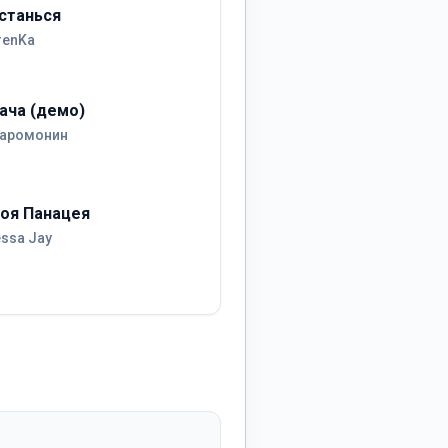
станься
renKa
ача (демо)
аромонин
оя Панацея
essa Jay