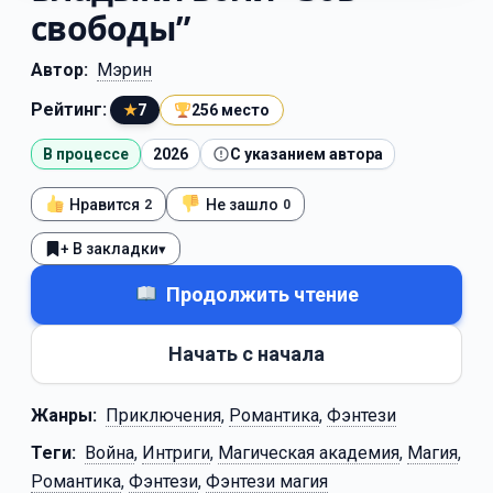
свободы”
Автор:
Мэрин
Рейтинг:
★
7
256 место
В процессе
2026
С указанием автора
Нравится
Не зашло
2
0
+ В закладки
▾
Продолжить чтение
Начать с начала
Жанры:
Приключения
,
Романтика
,
Фэнтези
Теги:
Война
,
Интриги
,
Магическая академия
,
Магия
,
Романтика
,
Фэнтези
,
Фэнтези магия